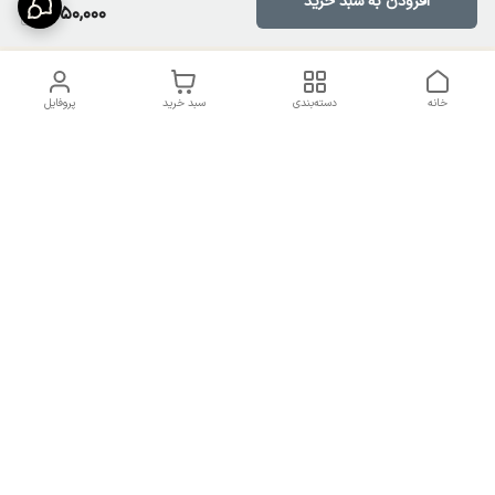
افزودن به سبد خرید
1,150,000
خانه
دسته‌بندی
سبد خرید
پروفایل
دسترسی سریع
تماس با ما
سیاست حریم خصوصی
درباره ما
شکایات
راهنمای سایزبندی بالا تنه و
قوانین و مقررات
پایین تنه