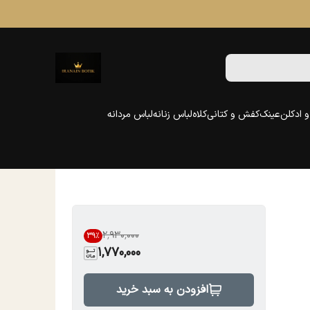
 ادکلن
عینک
کفش و کتانی
کلاه
لباس زنانه
لباس مردانه
۲٬۹۳۰٬۰۰۰
39
%
1,770,000
افزودن به سبد خرید