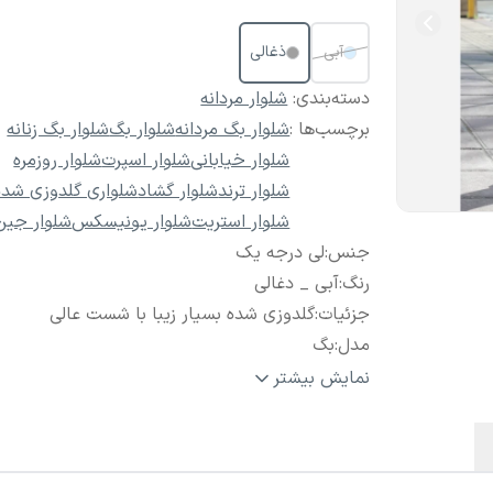
آبی
ذغالی
دسته‌بندی
:
شلوار مردانه
برچسب‌ها :
شلوار بگ مردانه
شلوار بگ
شلوار بگ زنانه
شلوار خیابانی
شلوار اسپرت
شلوار روزمره
شلوار ترند
شلوار گشاد
شلواری گلدوزی شده
شلوار استریت
شلوار یونیسکس
شلوار جین
جنس
:
لی درجه یک
رنگ
:
آبی _ دغالی
جزئیات
:
گلدوزی شده بسیار زیبا با شست عالی
مدل
:
بگ
سایز
:
31 تا 36
نمایش بیشتر