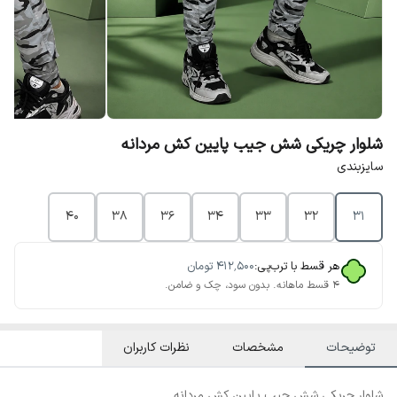
شلوار چریکی شش جیب پایین کش مردانه
سایزبندی
40
38
36
34
33
32
31
هر قسط با ترب‌پی:
۴۱۲٬۵۰۰
تومان
۴ قسط ماهانه. بدون سود، چک و ضامن.
توضیحات
مشخصات
نظرات کاربران
شلوار چریکی شش جیب پایین کش مردانه