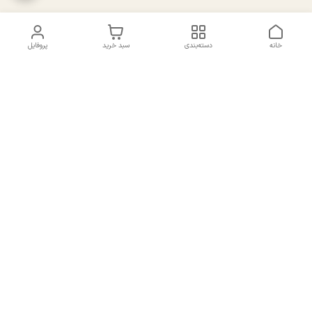
خانه
دسته‌بندی
سبد خرید
پروفایل
دسترسی سریع
تماس با ما
سیاست حریم خصوصی
درباره ما
شکایات
راهنمای سایزبندی بالا تنه و
قوانین و مقررات
پایین تنه
شماره تماس
02191092816 - 09385016160