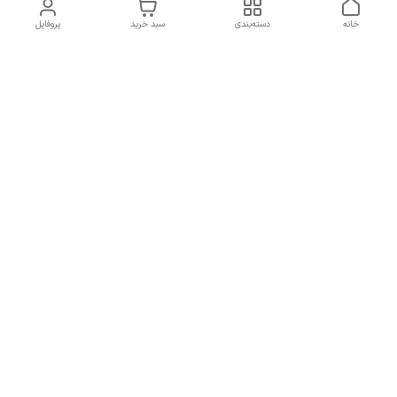
خانه
دسته‌بندی
سبد خرید
پروفایل
دسترسی سریع
تماس با ما
سیاست حریم خصوصی
درباره ما
شکایات
راهنمای سایزبندی بالا تنه و
قوانین و مقررات
پایین تنه
شماره تماس
02191092816 - 09385016160
آدرس ایمیل
ayja675@gmail.com