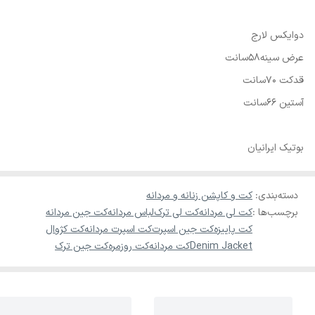
دوایکس لارج
عرض سینه58سانت
قدکت 70سانت
آستین 66سانت
بوتیک ایرانیان
دسته‌بندی
:
کت و کاپشن زنانه و مردانه
برچسب‌ها :
کت لی مردانه
کت لی ترک
لباس مردانه
کت جین مردانه
کت پاییزه
کت جین اسپرت
کت اسپرت مردانه
کت کژوال
Denim Jacket
کت مردانه
کت روزمره
کت جین ترک