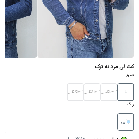
کت لی مردانه ترک
سایز
3XL
2XL
XL
L
رنگ
آبی