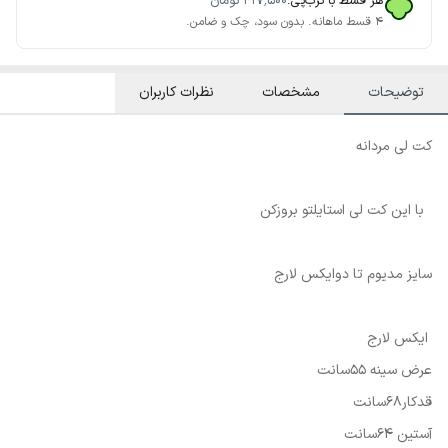
هر قسط با ترب‌پی:
۴۱۷٬۵۰۰
تومان
۴ قسط ماهانه. بدون سود، چک و ضامن.
توضیحات
مشخصات
نظرات کاربران
کت لی مردانه
با این کت لی استایلتو بروزکن
سایز مدیوم تا دوایکس لارج
ایکس لارج
عرض سینه 55سانت
قدکار68سانت
آستین 64سانت