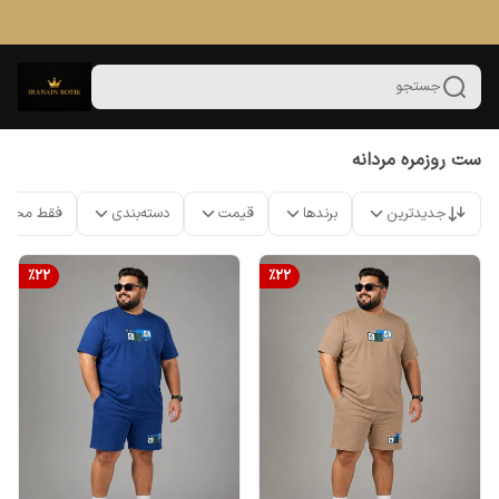
جستجو
ست روزمره مردانه
جدیدترین
برندها
قیمت
دسته‌بندی
فقط محصو
%
22
%
22