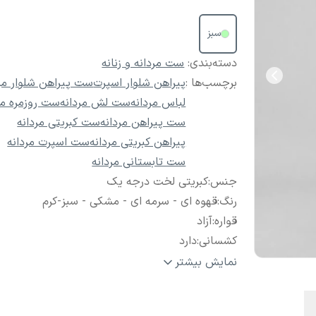
سبز
دسته‌بندی
:
ست مردانه و زنانه
برچسب‌ها :
پیراهن شلوار اسپرت
ست پیراهن شلوار مرد
لباس مردانه
ست لش مردانه
ست روزمره مر
ست پیراهن مردانه
ست کبریتی مردانه
پیراهن کبریتی مردانه
ست اسپرت مردانه
ست تابستانی مردانه
جنس
:
کبریتی لخت درجه یک
رنگ
:
قهوه ای - سرمه ای - مشکی - سبز-کرم
قواره
:
آزاد
کشسانی
:
دارد
سایز
:
M تا 2XL
نمایش بیشتر
کمر شلوار
:
دکمه ای زیپ دار