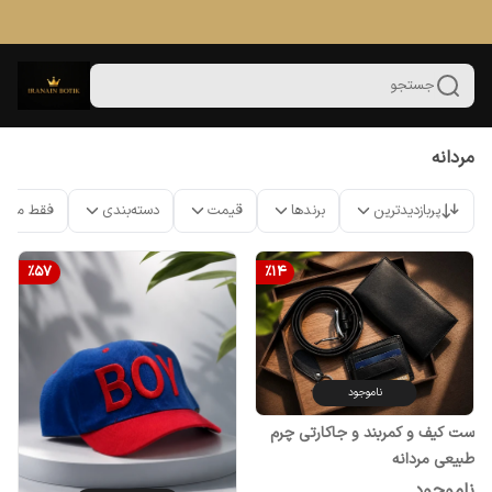
جستجو
مردانه
پربازدیدترین
برندها
قیمت
دسته‌بندی
فقط محص
%
57
%
14
ناموجود
ست کیف و کمربند و جاکارتی چرم
طبیعی مردانه
ناموجود