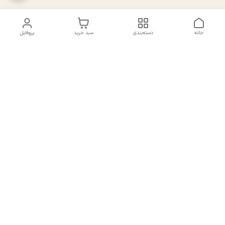
خانه
دسته‌بندی
سبد خرید
پروفایل
دسترسی سریع
تماس با ما
سیاست حریم خصوصی
درباره ما
شکایات
راهنمای سایزبندی بالا تنه و
قوانین و مقررات
پایین تنه
شماره تماس
02191092816 - 09385016160