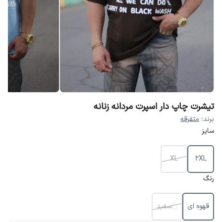
تیشرت چاپ دار اسپرت مردانه زنانه
برند:
متفرقه
سایز
XL
2XL
رنگ
قهوه ای
سفید